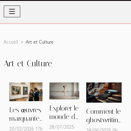
Accueil
Art et Culture
Art et Culture
Explorer le
Les œuvres
Comment le
monde de
marquantes
ghostwriting
la danse :
de début et
28/07/2025
façonne
20/02/2026 17h
24/06/2025 0h