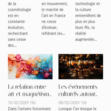
technologie et
de la
en mouvement,
musées
soins de la
France
la culture
cosmétologie
le marché de
français et
peau et de
entremêlent de
est en
l'art en France
l'évolution
la beauté
plus en plus
constante
ne cesse
de
leurs fils, la
évolution,
d'évoluer,
réalité
recherchant
reflétant les...
l'expérience
augmentée...
sans cesse
culturelle
des...
La relation entre
Les événements
art et magnétisme
culturels autour
: une approche
du champagne à
15/02/2024 15h
08/02/2024 15h
créative
travers le monde
Dans l'univers foisonnant
Lorsque l'on évoque le