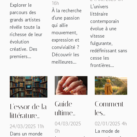
où trouver
16h
fin de
Explorer le
l'industrie
L'univers
À la recherche
les
parcours des
carrière
littéraire
littéraire
d'une passion
grands artistes
meilleures
contemporain
d'artistes
moderne
qui allie
révèle toute la
évolue à une
cours à
célèbres
mouvement,
richesse de leur
vitesse
Metz ?
expression et
évolution
fulgurante,
convivialité ?
créative. Des
redéfinissant sans
Découvrir les
premiers...
cesse les
meilleures...
frontières...
Guide
Comment
L'essor de la
ultime
les
littérature
pour
vêtements
04/03/2025
02/01/2025 4h
digitale et
24/03/2025 11h
réussir sa
de
0h
La mode de
son
Dans un monde