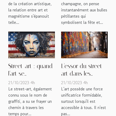
de la création artistique,
champagne, on pense
la relation entre art et
instantanément aux bulles
magnétisme s'épanouit
pétillantes qui
telle...
symbolisent la fête et...
Street-art : quand
L'essor du street-
l'art se
art dans les
démocratise
métropoles
21/10/2023 4h
21/10/2023 4h
françaises
Le street-art, également
L'art possède une force
connu sous le nom de
unificatrice formidable,
graffiti, a su se frayer un
surtout lorsqu'il est
chemin à travers les
accessible à tous. Il n'est
temps pour...
pas...