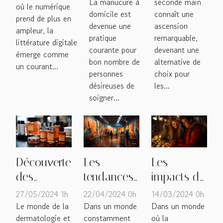
La manucure à
seconde main
manucure
seconde
où le numérique
influence sur
domicile est
connaît une
à domicile
main
prend de plus en
l'édition
devenue une
ascension
ampleur, la
avec des
influencent
traditionnelle
pratique
remarquable,
littérature digitale
stickers
les
courante pour
devenant une
émerge comme
tendances
bon nombre de
alternative de
un courant...
personnes
choix pour
de la
désireuses de
les...
mode
soigner...
durable
Les
Découverte
Les
impacts de
des
tendances
la réalité
bienfaits du
actuelles
14/03/2024 0h
27/05/2024 1h
22/04/2024 0h
augmentée
silicium
du marché
Dans un monde
Le monde de la
Dans un monde
où la
dermatologie et
constamment
dans les
dans les
de l'art en