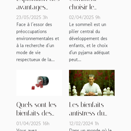
avantages
choisir le
écologiques et
pyjama parfait
23/05/2025 3h
02/04/2025 9h
sociaux des
pour une nuit
Face à l’essor des
Le sommeil est un
préoccupations
pilier central du
achats
de rêve chez
environnementales et
développement des
biologiques
les enfants
à la recherche d’un
enfants, et le choix
mode de vie
d'un pyjama adéquat
respectueux de la...
peut...
Les bienfaits
Quels sont les
antistress du
bienfaits des
massage
gummies au
12/02/2024 1h
01/04/2025 16h
Kobido pour les
CBN ?
Dans un monde où le
Vous avez