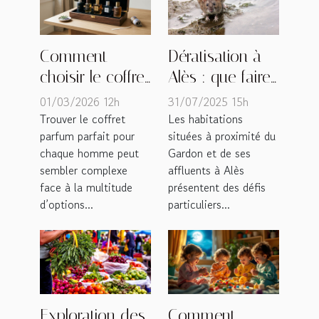
Comment
Dératisation à
choisir le coffret
Alès : que faire
parfum idéal
si vous habitez
01/03/2026 12h
31/07/2025 15h
pour chaque
près d’un cours
Trouver le coffret
Les habitations
parfum parfait pour
situées à proximité du
type d'homme
d’eau ?
chaque homme peut
Gardon et de ses
?
sembler complexe
affluents à Alès
face à la multitude
présentent des défis
d’options...
particuliers...
Exploration des
Comment