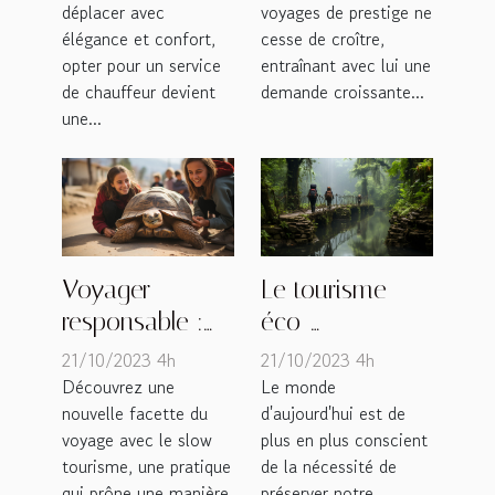
voyages de prestige ne
déplacer avec
personnalisées
pour vos
cesse de croître,
élégance et confort,
déplacements
entraînant avec lui une
opter pour un service
demande croissante...
de chauffeur devient
une...
Voyager
Le tourisme
responsable :
éco-
découvrir le
responsable,
21/10/2023 4h
21/10/2023 4h
slow tourisme
une aventure
Découvrez une
Le monde
nouvelle facette du
d'aujourd'hui est de
moderne
voyage avec le slow
plus en plus conscient
tourisme, une pratique
de la nécessité de
qui prône une manière
préserver notre