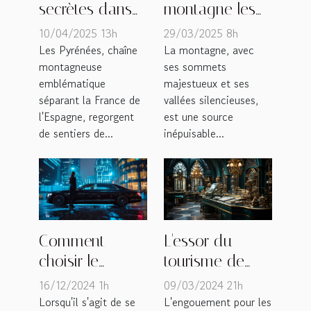
secrètes dans
montagne les
les Pyrénées
meilleures
10/04/2025 13h
29/03/2025 8h
parcours hors
randonnées
Les Pyrénées, chaîne
La montagne, avec
montagneuse
ses sommets
des sentiers
hors des Alpes
emblématique
majestueux et ses
battus
pour les
séparant la France de
vallées silencieuses,
amateurs de
l'Espagne, regorgent
est une source
nature
de sentiers de...
inépuisable...
L'essor du
Comment
tourisme de
choisir le
luxe à travers
meilleur service
09/03/2024 21h
16/12/2024 1h
les bijouteries
de chauffeur
L'engouement pour les
Lorsqu'il s'agit de se