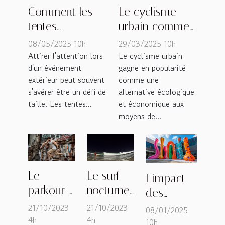
Comment les
Le cyclisme
tentes
urbain comme
gonflables
solution de
08/05/2025 10h
29/03/2025 10h
peuvent
mobilité
Attirer l'attention lors
Le cyclisme urbain
d'un événement
gagne en popularité
dynamiser
avantages et
extérieur peut souvent
comme une
votre présence
conseils pour
s'avérer être un défi de
alternative écologique
lors
les nouveaux
taille. Les tentes...
et économique aux
d'événements
cyclistes
moyens de...
Le
Le surf
L'impact
parkour :
nocturne,
des
la
une
structures
21/10/2023
21/10/2023
08/01/2025
nouvelle
nouvelle
4h
4h
gonflables
10h