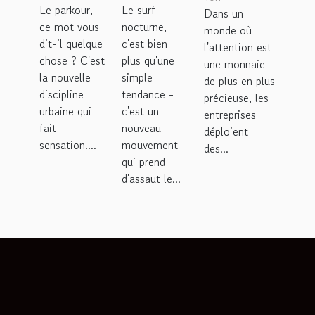
Le parkour,
Le surf
discipline
tendance
Dans un
géantes
ce mot vous
nocturne,
monde où
urbaine
excitante
sur la
dit-il quelque
c'est bien
l'attention est
en vogue
visibilité
chose ? C'est
plus qu'une
une monnaie
des
la nouvelle
simple
de plus en plus
discipline
tendance -
entreprises
précieuse, les
urbaine qui
c'est un
entreprises
fait
nouveau
déploient
sensation....
mouvement
des...
qui prend
d'assaut le...