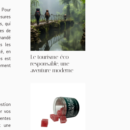
. Pour
esures
s, qui
ves de
mmandé
s les
té, en
Le tourisme éco-
es est
responsable, une
rement
aventure moderne
stion
er vos
entes
t une