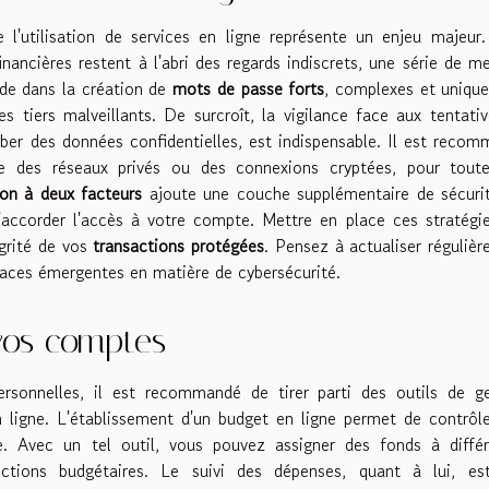
 l'utilisation de services en ligne représente un enjeu majeur
inancières restent à l'abri des regards indiscrets, une série de m
ide dans la création de
mots de passe forts
, complexes et unique
s tiers malveillants. De surcroît, la vigilance face aux tentati
ber des données confidentielles, est indispensable. Il est reco
ue des réseaux privés ou des connexions cryptées, pour toute
ion à deux facteurs
ajoute une couche supplémentaire de sécuri
d'accorder l'accès à votre compte. Mettre en place ces stratégi
égrité de vos
transactions protégées
. Pensez à actualiser réguliè
naces émergentes en matière de cybersécurité.
vos comptes
rsonnelles, il est recommandé de tirer parti des outils de ge
n ligne. L'établissement d'un budget en ligne permet de contrôl
. Avec un tel outil, vous pouvez assigner des fonds à différ
trictions budgétaires. Le suivi des dépenses, quant à lui, es