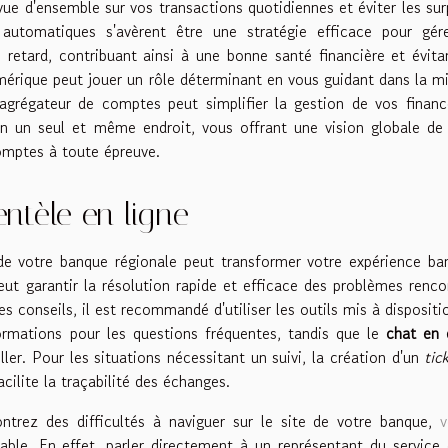
vue d'ensemble sur vos transactions quotidiennes et éviter les sur
utomatiques s'avèrent être une stratégie efficace pour gére
 retard, contribuant ainsi à une bonne santé financière et évita
umérique peut jouer un rôle déterminant en vous guidant dans la m
un agrégateur de comptes peut simplifier la gestion de vos finan
n un seul et même endroit, vous offrant une vision globale de
omptes à toute épreuve.
ientèle en ligne
e votre banque régionale peut transformer votre expérience ba
t garantir la résolution rapide et efficace des problèmes renco
 conseils, il est recommandé d'utiliser les outils mis à dispositi
rmations pour les questions fréquentes, tandis que le
chat en 
ler. Pour les situations nécessitant un suivi, la création d'un
tic
ilite la traçabilité des échanges.
trez des difficultés à naviguer sur le site de votre banque,
v
ble. En effet, parler directement à un représentant du service 