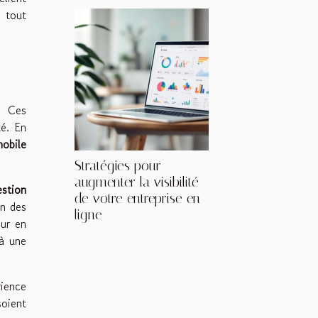
 tout
. Ces
té. En
mobile
Stratégies pour
augmenter la visibilité
estion
de votre entreprise en
un des
ligne
eur en
 à une
rience
soient