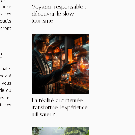
opose
Voyager responsable :
ez des
découvrir le slow
outils
tourisme
ndront
e
onale.
enez à
e vous
lde ou
es et
La réalité augmentée
ti des
transforme l'expérience
utilisateur