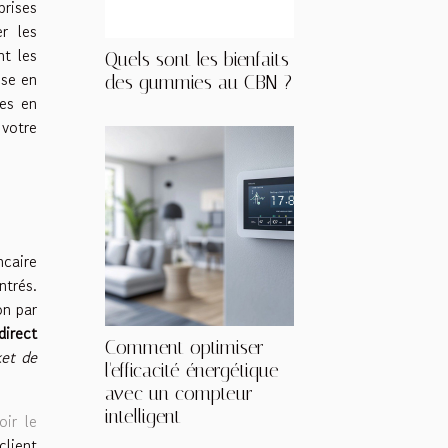
prises
r les
nt les
Quels sont les bienfaits
ise en
des gummies au CBN ?
ces en
 votre
ncaire
ntrés.
on par
direct
Comment optimiser
ket de
l'efficacité énergétique
avec un compteur
intelligent
oir le
client