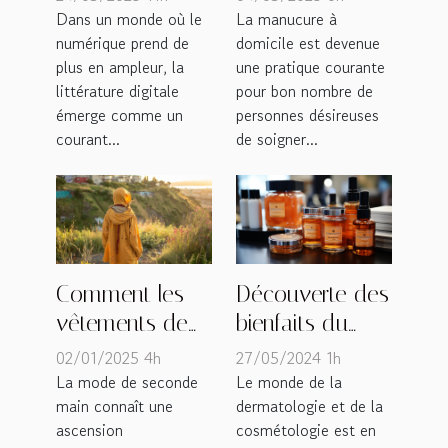
influence sur
domicile avec
Dans un monde où le
La manucure à
numérique prend de
domicile est devenue
l'édition
des stickers
plus en ampleur, la
une pratique courante
traditionnelle
littérature digitale
pour bon nombre de
émerge comme un
personnes désireuses
courant...
de soigner...
Comment les
Découverte des
vêtements de
bienfaits du
seconde main
silicium dans
02/01/2025 4h
27/05/2024 1h
influencent les
les soins de la
La mode de seconde
Le monde de la
main connaît une
dermatologie et de la
tendances de la
peau et de la
ascension
cosmétologie est en
mode durable
beauté