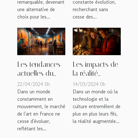
remarquable, devenant
constante évolution,
une alternative de
recherchant sans
choix pour les...
cesse des...
Les impacts de
Les tendances
la réalité
actuelles du
augmentée
marché de l'art
14/03/2024 0h
22/04/2024 0h
dans les
en France
Dans un monde où la
Dans un monde
technologie et la
constamment en
musées français
culture entremêlent de
mouvement, le marché
et l'évolution de
plus en plus leurs fils,
de l'art en France ne
l'expérience
la réalité augmentée...
cesse d'évoluer,
culturelle
reflétant les...