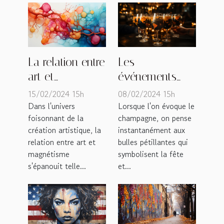
La relation entre
Les
art et
événements
magnétisme :
culturels autour
15/02/2024 15h
08/02/2024 15h
une approche
du champagne
Dans l'univers
Lorsque l'on évoque le
foisonnant de la
champagne, on pense
créative
à travers le
création artistique, la
instantanément aux
monde
relation entre art et
bulles pétillantes qui
magnétisme
symbolisent la fête
s'épanouit telle...
et...