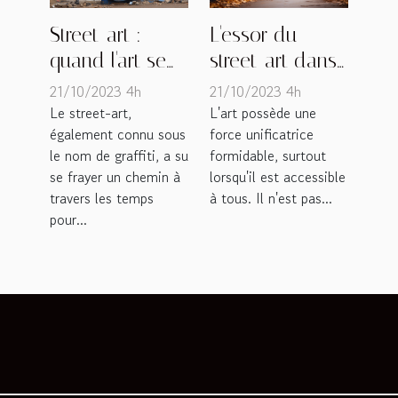
Street-art :
L'essor du
quand l'art se
street-art dans
démocratise
les métropoles
21/10/2023 4h
21/10/2023 4h
françaises
Le street-art,
L'art possède une
également connu sous
force unificatrice
le nom de graffiti, a su
formidable, surtout
se frayer un chemin à
lorsqu'il est accessible
travers les temps
à tous. Il n'est pas...
pour...