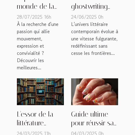
monde de la
ghostwriting
danse : où
façonne
28/07/2025 16h
24/06/2025 0h
trouver les
l'industrie
À la recherche d'une
L'univers littéraire
passion qui allie
contemporain évolue à
meilleures cours
littéraire
mouvement,
une vitesse fulgurante,
à Metz ?
moderne
expression et
redéfinissant sans
convivialité ?
cesse les frontières...
Découvrir les
meilleures...
L'essor de la
Guide ultime
littérature
pour réussir sa
digitale et son
manucure à
24/03/2025 11h
04/03/2025 0h