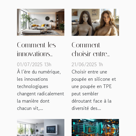
Comment les
Comment
innovations
choisir entre
numériques
une poupée en
01/07/2025 13h
21/06/2025 1h
transforment-
silicone et une
À l’ère du numérique,
Choisir entre une
les innovations
poupée en silicone et
elles nos
en TPE ?
technologiques
une poupée en TPE
quotidiens ?
changent radicalement
peut sembler
la manière dont
déroutant face à la
chacun vit,...
diversité des...