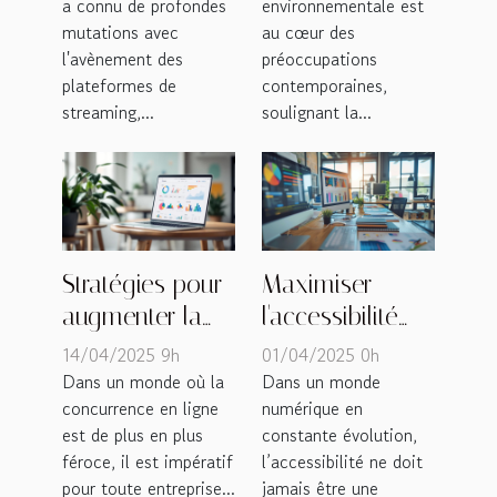
a connu de profondes
environnementale est
du marché et
CO2 dans la
mutations avec
au cœur des
comportement
gestion des
l'avènement des
préoccupations
des utilisateurs
achats
plateformes de
contemporaines,
streaming,...
soulignant la...
Stratégies pour
Maximiser
augmenter la
l'accessibilité
visibilité de
dans le
14/04/2025 9h
01/04/2025 0h
votre entreprise
développement
Dans un monde où la
Dans un monde
concurrence en ligne
numérique en
en ligne
frontal pour une
est de plus en plus
constante évolution,
meilleure UX
féroce, il est impératif
l’accessibilité ne doit
pour toute entreprise...
jamais être une