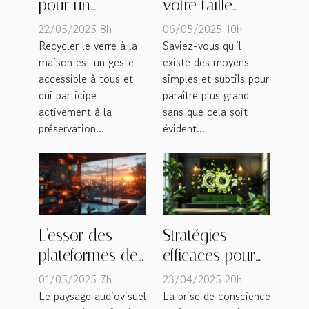
pour un
votre taille
recyclage
discrètement
22/05/2025 8h
06/05/2025 10h
efficace du
avec des
Recycler le verre à la
Saviez-vous qu'il
maison est un geste
existe des moyens
verre à la
chaussures à
accessible à tous et
simples et subtils pour
maison
talons cachés
qui participe
paraître plus grand
activement à la
sans que cela soit
préservation...
évident...
L'essor des
Stratégies
plateformes de
efficaces pour
streaming en
réduire les
01/05/2025 7h
23/04/2025 20h
France analyse
émissions de
Le paysage audiovisuel
La prise de conscience