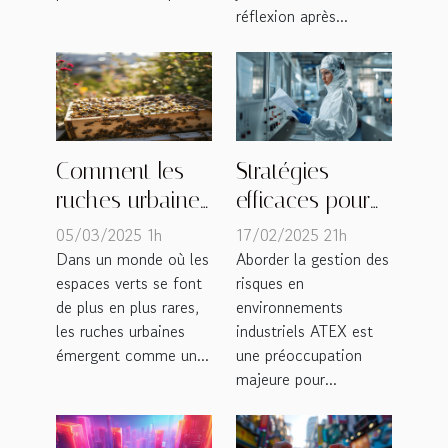
réflexion après...
Comment les
Stratégies
ruches urbaines
efficaces pour
renforcent la
la gestion des
05/03/2025 1h
17/02/2025 21h
biodiversité en
risques en
Dans un monde où les
Aborder la gestion des
espaces verts se font
risques en
milieu
environnements
de plus en plus rares,
environnements
professionnel
industriels ATEX
les ruches urbaines
industriels ATEX est
émergent comme un...
une préoccupation
majeure pour...