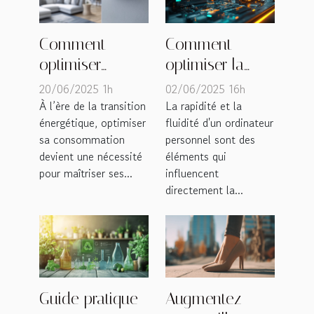
Comment
Comment
optimiser
optimiser la
l'efficacité
performance de
20/06/2025 1h
02/06/2025 16h
énergétique
votre ordinateur
À l’ère de la transition
La rapidité et la
énergétique, optimiser
fluidité d'un ordinateur
avec un
personnel
sa consommation
personnel sont des
compteur
devient une nécessité
éléments qui
intelligent
pour maîtriser ses...
influencent
directement la...
Guide pratique
Augmentez