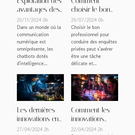
Exploration des
Comment
avantages des
choisir le bon
chatbots IA
professionnel
20/11/2024 0h
29/07/2024 0h
pour la
pour vos
Dans un monde où la
Choisir le bon
communication
professionnel pour
communication
enquêtes
numérique est
conduire des enquêtes
en ligne
privées
omniprésente, les
privées peut s'avérer
chatbots dotés
être une tâche
d'intelligence...
délicate et...
Les dernières
Comment les
innovations en
innovations
matière de
technologiques
27/04/2024 2h
22/04/2024 2h