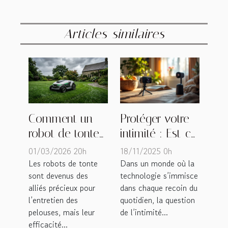
Articles similaires
Comment un
Protéger votre
robot de tonte
intimité : Est-ce
gère-t-il les
que les
01/03/2026 20h
18/11/2025 0h
intempéries ?
caméras
Les robots de tonte
Dans un monde où la
sont devenus des
technologie s’immisce
discrètes sont
alliés précieux pour
dans chaque recoin du
éthiques ?
l’entretien des
quotidien, la question
pelouses, mais leur
de l’intimité...
efficacité...