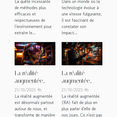
méthodes
façonnent-elles
La quête incessante
Dans un monde où la
de méthodes plus
technologie évolue à
d'extraction du
le futur des
efficaces et
une vitesse fulgurante,
CBD
jeux de société
respectueuses de
il est fascinant de
?
l'environnement pour
constater son
extraire le...
impact...
La réalité
La réalité
augmentée
augmentée
transforme
transforme
21/10/2023 4h
21/10/2023 4h
notre quotidien
l'expérience
La réalité augmentée
La réalité augmentée
est désormais partout
(RA) fait de plus en
utilisateur
autour de nous, et
plus parler d'elle de
transforme de manière
nos jours. Ce n'est pas