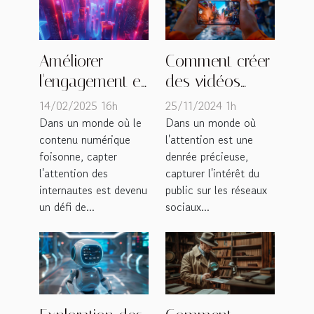
Améliorer
Comment créer
l'engagement en
des vidéos
ligne grâce aux
courtes
14/02/2025 16h
25/11/2024 1h
visuels créés
captivantes
Dans un monde où le
Dans un monde où
contenu numérique
l'attention est une
par IA
pour les
foisonne, capter
denrée précieuse,
réseaux
l'attention des
capturer l'intérêt du
sociaux
internautes est devenu
public sur les réseaux
un défi de...
sociaux...