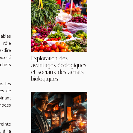
sables
 rôle
à-dire
eux-ci
Exploration des
échets
avantages écologiques
et sociaux des achats
biologiques
ns les
res de
binant
 modes
reinte
, à la