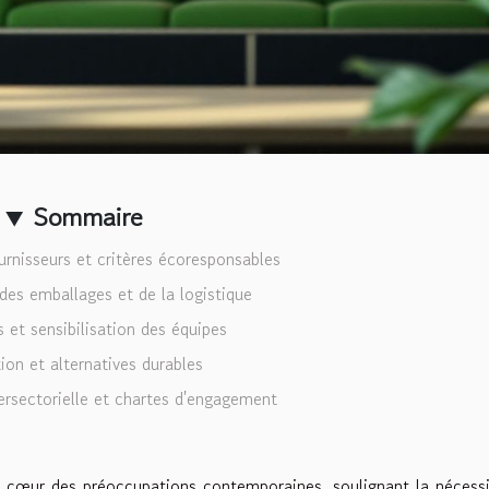
Sommaire
urnisseurs et critères écoresponsables
des emballages et de la logistique
 et sensibilisation des équipes
ion et alternatives durables
ersectorielle et chartes d'engagement
 cœur des préoccupations contemporaines, soulignant la nécess