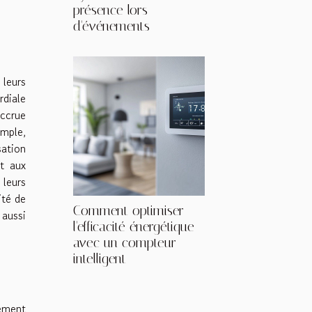
présence lors
d'événements
leurs
rdiale
ccrue
emple,
sation
t aux
leurs
ité de
Comment optimiser
 aussi
l'efficacité énergétique
avec un compteur
intelligent
gement