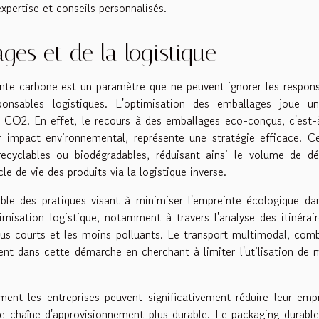
xpertise et conseils personnalisés.
ges et de la logistique
einte carbone est un paramètre que ne peuvent ignorer les respon
onsables logistiques. L'optimisation des emballages joue un
 CO2. En effet, le recours à des emballages eco-conçus, c'est-
 impact environnemental, représente une stratégie efficace. C
recyclables ou biodégradables, réduisant ainsi le volume de d
e de vie des produits via la logistique inverse.
emble des pratiques visant à minimiser l'empreinte écologique da
imisation logistique, notamment à travers l'analyse des itinérai
plus courts et les moins polluants. Le transport multimodal, com
ment dans cette démarche en cherchant à limiter l'utilisation de
nt les entreprises peuvent significativement réduire leur emp
e chaîne d'approvisionnement plus durable. Le packaging durable