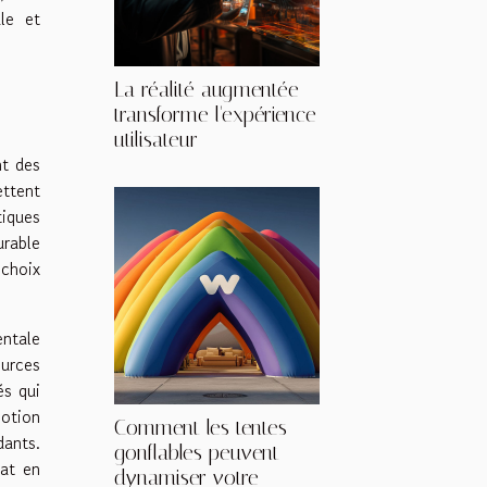
le et
La réalité augmentée
transforme l'expérience
utilisateur
nt des
ttent
iques
urable
 choix
ntale
ources
és qui
motion
Comment les tentes
dants.
gonflables peuvent
hat en
dynamiser votre