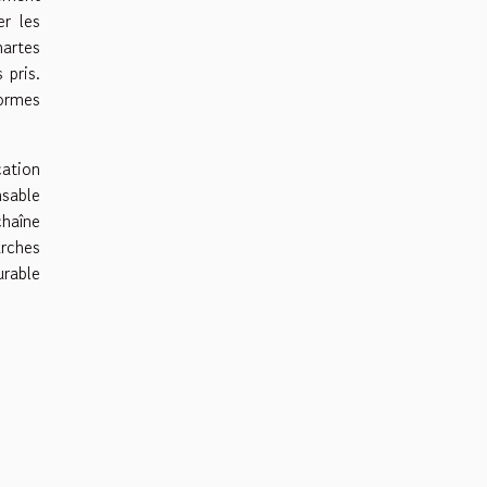
er les
artes
 pris.
normes
cation
nsable
haîne
arches
urable