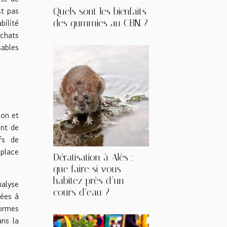
t pas
Quels sont les bienfaits
bilité
des gummies au CBN ?
achats
sables
ion et
ent de
fs de
place
Dératisation à Alès :
que faire si vous
habitez près d’un
nalyse
cours d’eau ?
gées à
ormes
ns la