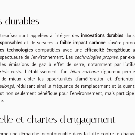
s durables
treprises sont appelées à intégrer des
innovations durables
dans 
esponsables
et de services à
faible impact carbone
s'avère primo
les technologies
compatibles avec une
efficacité énergétique
a
espectueuse de l'environnement. Les
technologies propres
, par ex
 les émissions de gaz à effet de serre, notamment par l'utili
iels verts
. L'établissement d'un
bilan carbone
rigoureux perme
e mieux cibler les opportunités d'amélioration et d'orienter 
allongé
, réduisant ainsi la fréquence de remplacement et la quant
st non seulement bénéfique pour l'environnement, mais participe
ée.
ielle et chartes d'engagement
comme une démarche incontournable dans la lutte contre le chan