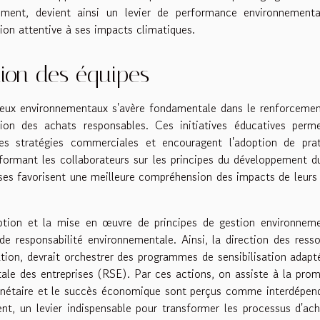
nement, devient ainsi un levier de performance environnementa
on attentive à ses impacts climatiques.
tion des équipes
jeux environnementaux s'avère fondamentale dans le renforceme
n des achats responsables. Ces initiatives éducatives perme
s stratégies commerciales et encouragent l'adoption de prat
 formant les collaborateurs sur les principes du développement d
ses favorisent une meilleure compréhension des impacts de leurs
ion et la mise en œuvre de principes de gestion environneme
de responsabilité environnementale. Ainsi, la direction des ress
ion, devrait orchestrer des programmes de sensibilisation adapt
étale des entreprises (RSE). Par ces actions, on assiste à la pro
planétaire et le succès économique sont perçus comme interdépen
ent, un levier indispensable pour transformer les processus d'ac